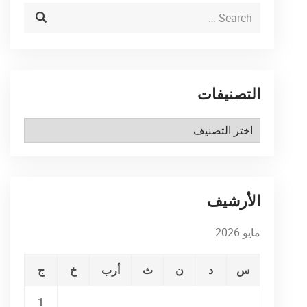
التصنيفات
التصنيفات
الأرشيف
مايو 2026
س
د
ن
ث
أرب
خ
ج
1