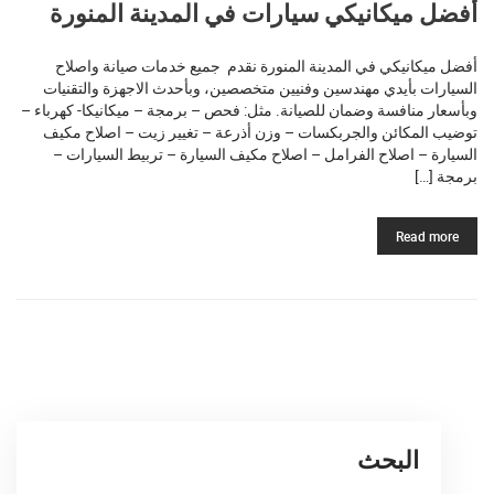
أفضل ميكانيكي سيارات في المدينة المنورة
أفضل ميكانيكي في المدينة المنورة نقدم جميع خدمات صيانة واصلاح
السيارات بأيدي مهندسين وفنيين متخصصين، وبأحدث الاجهزة والتقنيات
وبأسعار منافسة وضمان للصيانة. مثل: فحص – برمجة – ميكانيكا- كهرباء –
توضيب المكائن والجربكسات – وزن أذرعة – تغيير زيت – اصلاح مكيف
السيارة – اصلاح الفرامل – اصلاح مكيف السيارة – تربيط السيارات –
برمجة […]
Read more
البحث