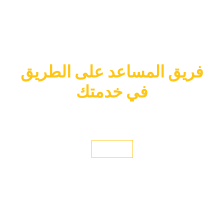
قد تتعطل سيارتك على
الطريق (لا سمح الله)
فريق المساعد على الطريق
في خدمتك
لراحتك نوفر عليك الجهد والوقت بالتكفل بنقل سيارتك لأحد مراكزنا
واصلاحها.
اتصل الآن