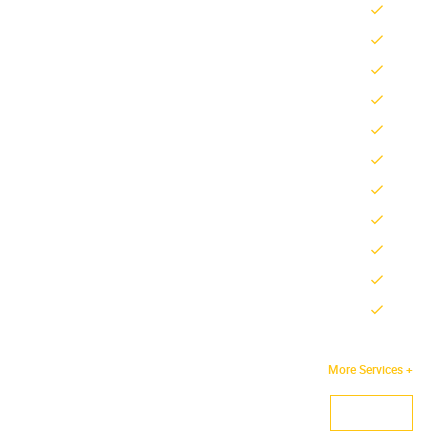
فحص كمبيوتر
صيانة ميكانيكا & صيانة كهرباء
توضيب مكينة & توضيب قير
برمجة كمبيوتر
اصلاح مكيف
فحص تسريب الفريون واصلاحه
تعبئة فريون مكيف
اصلاح وصيانة المحركات والجربكسات
غسيل الجربكسات ووزن زيت قير
خدمة شامل لسيارات
صيانة دورية لسيارات بأنواعها
+ More Services
Services
اتصل الآن