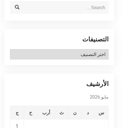
التصنيفات
التصنيفات
الأرشيف
مايو 2026
س
د
ن
ث
أرب
خ
ج
1