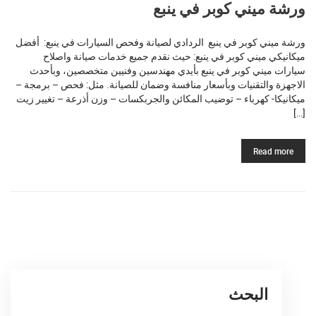
ورشة ميني كوبر في ينبع
ورشة ميني كوبر في ينبع الردادي لصيانة وفحص السيارات في ينبع: أفضل
ميكانيكي ميني كوبر في ينبع: حيث نقدم جميع خدمات صيانة واصلاح
سيارات ميني كوبر في ينبع بأيدي مهندسين وفنيين متخصصين، وبأحدث
الاجهزة والتقنيات وبأسعار منافسة وضمان للصيانة. مثل: فحص – برمجة –
ميكانيكا- كهرباء – توضيب المكائن والجربكسات – وزن أذرعة – تغيير زيت
[…]
Read more
البحث