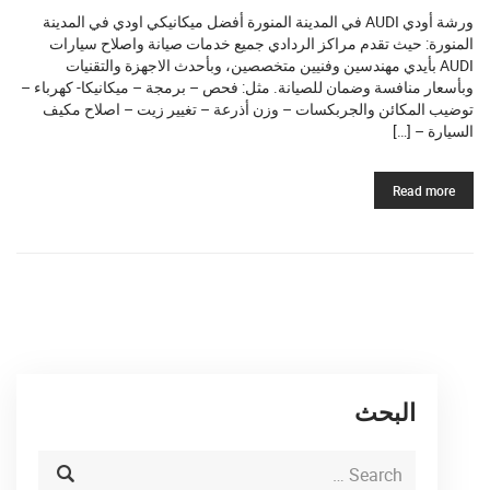
ورشة أودي AUDI في المدينة المنورة أفضل ميكانيكي اودي في المدينة
المنورة: حيث تقدم مراكز الردادي جميع خدمات صيانة واصلاح سيارات
AUDI بأيدي مهندسين وفنيين متخصصين، وبأحدث الاجهزة والتقنيات
وبأسعار منافسة وضمان للصيانة. مثل: فحص – برمجة – ميكانيكا- كهرباء –
توضيب المكائن والجربكسات – وزن أذرعة – تغيير زيت – اصلاح مكيف
السيارة – […]
Read more
البحث