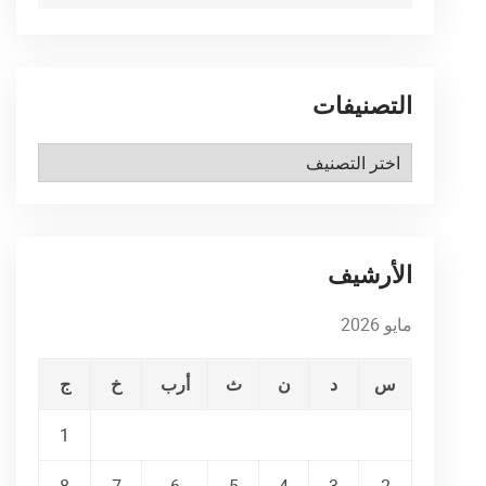
التصنيفات
التصنيفات
الأرشيف
مايو 2026
س
د
ن
ث
أرب
خ
ج
1
8
7
6
5
4
3
2