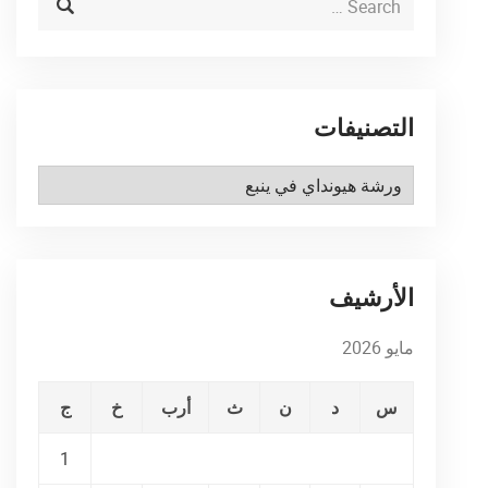
التصنيفات
التصنيفات
الأرشيف
مايو 2026
س
د
ن
ث
أرب
خ
ج
1