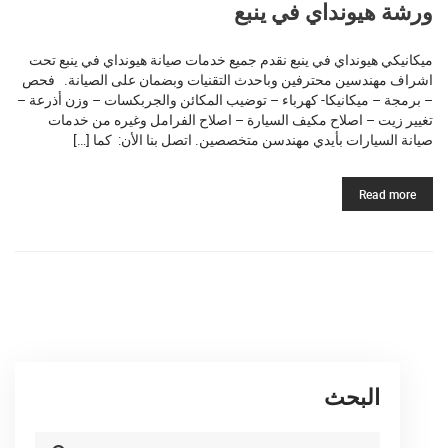
ورشة هيونداي في ينبع
ميكانيكي هيونداي في ينبع نقدم جميع خدمات صيانة هيونداي في ينبع تحت
اشراف مهندسين محترفين وباحدث التقنيات وبضمان على الصيانة. فحص
– برمجة – ميكانيكا- كهرباء – توضيب المكائن والجربكسات – وزن أذرعة –
تغيير زيت – اصلاح مكيف السيارة – اصلاح الفرامل وغيره من خدمات
صيانة السيارات بأيدي مهندسن متخصصين. اتصل بنا الأن: كما […]
Read more
البحث