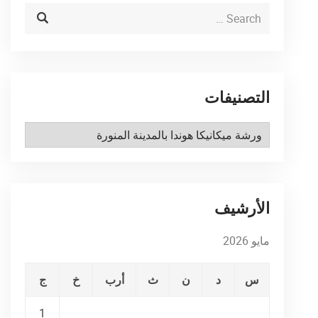
التصنيفات
التصنيفات
الأرشيف
مايو 2026
س
د
ن
ث
أرب
خ
ج
1