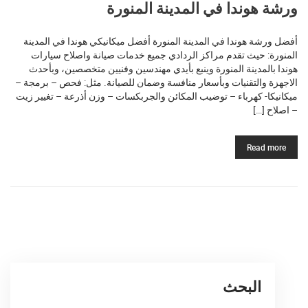
ورشة هوندا في المدينة المنورة
أفضل ورشة هوندا في المدينة المنورة أفضل ميكانيكي هوندا في المدينة
المنورة: حيث تقدم مراكز الردادي جميع خدمات صيانة واصلاح سيارات
هوندا بالمدينة المنورة وينبع بأيدي مهندسين وفنيين متخصصين، وبأحدث
الاجهزة والتقنيات وبأسعار منافسة وضمان للصيانة. مثل: فحص – برمجة –
ميكانيكا- كهرباء – توضيب المكائن والجربكسات – وزن أذرعة – تغيير زيت
– اصلاح […]
Read more
البحث