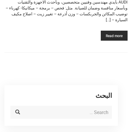
AUDI بأيدي مهندسين وفنيين متخصصين، وبأحدث الاجهزة والتقنيات
وبأسعار منافسة وضمان للصيانة. مثل: فحص – برمجة – ميكانيكا- كهرباء –
توضيب المكائن والجربكسات – وزن أذرعة – تغيير زيت – اصلاح مكيف
السيارة – […]
Read more
البحث