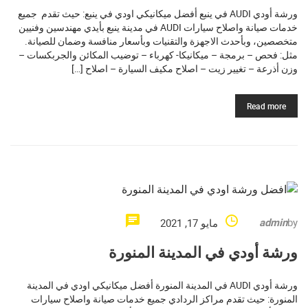
ورشة أودي AUDI في ينبع أفضل ميكانيكي اودي في ينبع: حيث تقدم جميع
خدمات صيانة واصلاح سيارات AUDI في مدينة ينبع بأيدي مهندسين وفنيين
متخصصين، وبأحدث الاجهزة والتقنيات وبأسعار منافسة وضمان للصيانة.
مثل: فحص – برمجة – ميكانيكا- كهرباء – توضيب المكائن والجربكسات –
وزن أذرعة – تغيير زيت – اصلاح مكيف السيارة – اصلاح […]
Read more
admin
by
مايو 17, 2021
ورشة أودي في المدينة المنورة
ورشة أودي AUDI في المدينة المنورة أفضل ميكانيكي اودي في المدينة
المنورة: حيث تقدم مراكز الردادي جميع خدمات صيانة واصلاح سيارات