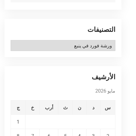
التصنيفات
التصنيفات
الأرشيف
مايو 2026
س
د
ن
ث
أرب
خ
ج
1
8
7
6
5
4
3
2