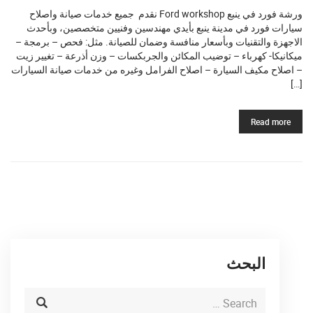
ورشة فورد في ينبع Ford workshop نقدم جميع خدمات صيانة واصلاح
سيارات فورد في مدينة ينبع بأيدي مهندسين وفنيين متخصصين، وبأحدث
الاجهزة والتقنيات وبأسعار منافسة وضمان للصيانة. مثل: فحص – برمجة –
ميكانيكا- كهرباء – توضيب المكائن والجربكسات – وزن أذرعة – تغيير زيت
– اصلاح مكيف السيارة – اصلاح الفرامل وغيره من خدمات صيانة السيارات
[…]
Read more
البحث