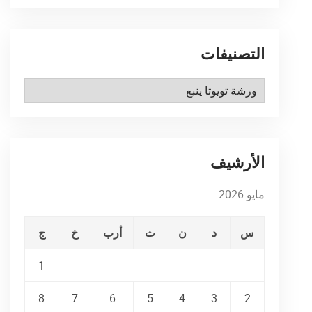
التصنيفات
التصنيفات
الأرشيف
مايو 2026
س
د
ن
ث
أرب
خ
ج
1
8
7
6
5
4
3
2