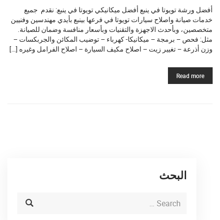
أفضل ورشة تويوتا في ينبع أفضل ميكانيكي تويوتا في ينبع: نقدم جميع
خدمات صيانة واصلاح سيارات تويوتا في فرعها بينبع بأيدي مهندسين وفنيين
متخصصين، وبأحدث الاجهزة والتقنيات وبأسعار منافسة وضمان للصيانة.
مثل: فحص – برمجة – ميكانيكا- كهرباء – توضيب المكائن والجربكسات –
وزن أذرعة – تغيير زيت – اصلاح مكيف السيارة – اصلاح الفرامل وغيره […]
Read more
البحث