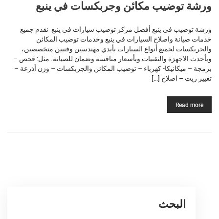
ورشة توضيب مكائن وجربكسات في ينبع
ورشة توضيب في ينبع أفضل مركز توضيب سيارات في ينبع نقدم جميع
خدمات صيانة واصلاح السيارات في ينبع وخدمات توضيب المكائن
والجربكسات لجميع أنواع السيارات بأيدي مهندسين وفنيين متخصصين،
وبأحدث الاجهزة والتقنيات وبأسعار منافسة وضمان للصيانة. مثل: فحص –
برمجة – ميكانيكا- كهرباء – توضيب المكائن والجربكسات – وزن أذرعة –
تغيير زيت – اصلاح […]
Read more
البحث