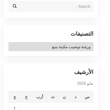
التصنيفات
التصنيفات
الأرشيف
مايو 2026
س
د
ن
ث
أرب
خ
ج
1