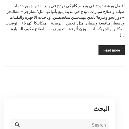
أفضل ورشة دودج في ينبع ميكانيكي دودج في ينبع: نقدم جميع خدمات
صيانة واصلاح سيارات دودج في مدينة ينبع بأنواعها مثل”تشارجر – تشالنجر
– دورانجو وغيرها”بأيدي مهندسين متخصصين، وبأحدث الاجهزة والتقنيات
وبأسعار منافسة وضمان. مثل: فحص – برمجة – ميكانيكا- كهرباء – توضيب
المكائن والجربكسات – وزن أذرعة – تغيير زيت – اصلاح مكيف السيارة –
[…]
Read more
البحث