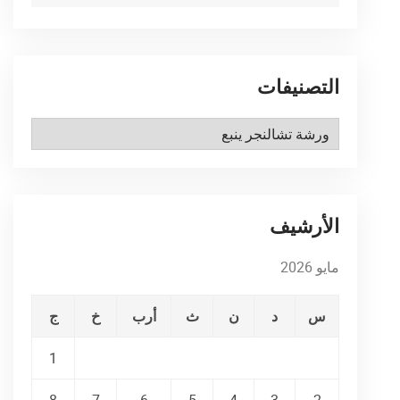
التصنيفات
التصنيفات
الأرشيف
مايو 2026
س
د
ن
ث
أرب
خ
ج
1
8
7
6
5
4
3
2