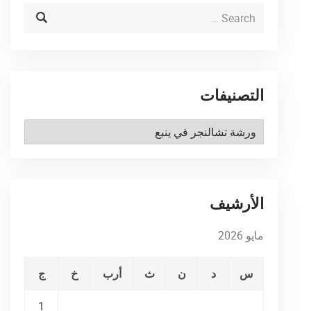
التصنيفات
التصنيفات
الأرشيف
مايو 2026
س
د
ن
ث
أرب
خ
ج
1