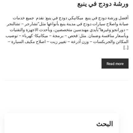
ورشة دودج في ينبع
أفضل ورشة دودج في ينبع ميكانيكي دودج في ينبع: نقدم جميع خدمات
صيانة واصلاح سيارات دودج في مدينة ينبع بأنواعها مثل”تشارجر – تشالنجر
– دورانجو وغيرها”بأيدي مهندسين متخصصين، وبأحدث الاجهزة والتقنيات
وبأسعار منافسة وضمان. مثل: فحص – برمجة – ميكانيكا- كهرباء – توضيب
المكائن والجربكسات – وزن أذرعة – تغيير زيت – اصلاح مكيف السيارة –
[…]
Read more
البحث