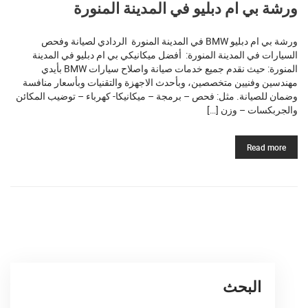
ورشة بي ام دبليو في المدينة المنورة
ورشة بي ام دبليو BMW في المدينة المنورة الردادي لصيانة وفحص
السيارات في المدينة المنورة: أفضل ميكانيكي بي ام دبليو في المدينة
المنورة: حيث نقدم جميع خدمات صيانة واصلاح سيارات BMW بأيدي
مهندسين وفنيين متخصصين، وبأحدث الاجهزة والتقنيات وبأسعار منافسة
وضمان للصيانة. مثل: فحص – برمجة – ميكانيكا- كهرباء – توضيب المكائن
والجربكسات – وزن […]
Read more
البحث