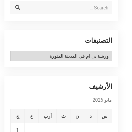
التصنيفات
التصنيفات
الأرشيف
مايو 2026
س
د
ن
ث
أرب
خ
ج
1