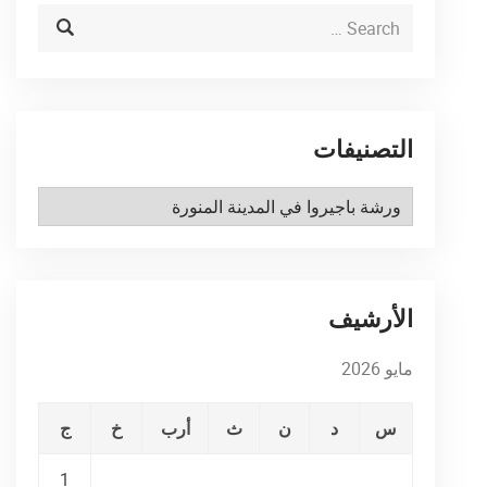
التصنيفات
التصنيفات
الأرشيف
مايو 2026
س
د
ن
ث
أرب
خ
ج
1