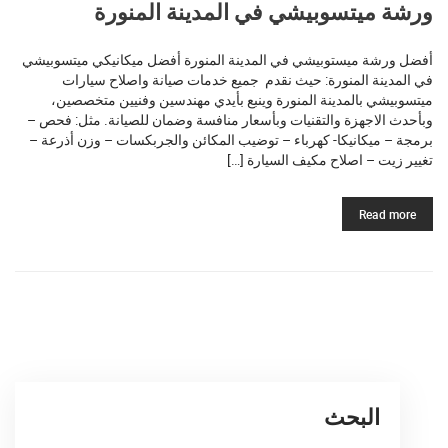
ورشة ميتسوبيشي في المدينة المنورة
أفضل ورشة ميستوبيشي في المدينة المنورة أفضل ميكانيكي ميتسوبيشي
في المدينة المنورة: حيث نقدم جميع خدمات صيانة واصلاح سيارات
ميتسوبيشي بالمدينة المنورة وينبع بأيدي مهندسين وفنيين متخصصين،
وبأحدث الاجهزة والتقنيات وبأسعار منافسة وضمان للصيانة. مثل: فحص –
برمجة – ميكانيكا- كهرباء – توضيب المكائن والجربكسات – وزن أذرعة –
تغيير زيت – اصلاح مكيف السيارة […]
Read more
البحث