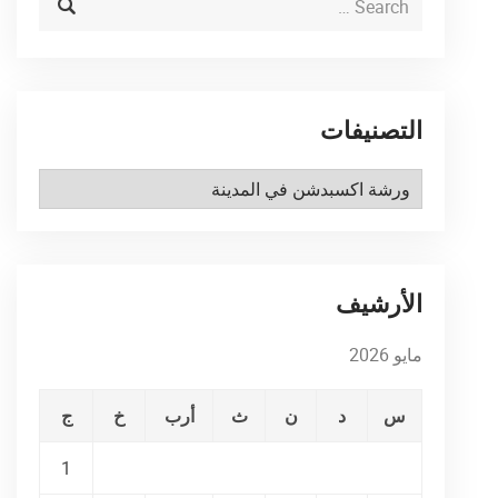
التصنيفات
التصنيفات
الأرشيف
مايو 2026
س
د
ن
ث
أرب
خ
ج
1