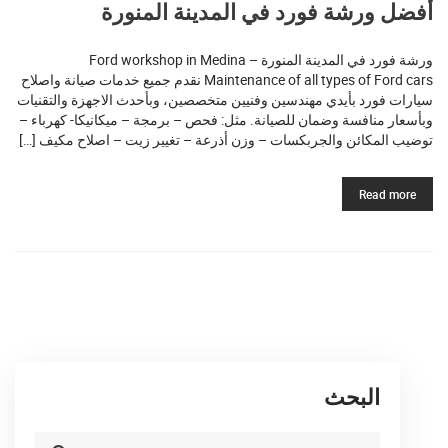
أفضل ورشة فورد في المدينة المنورة
ورشة فورد في المدينة المنورة Ford workshop in Medina –
Maintenance of all types of Ford cars نقدم جميع خدمات صيانة واصلاح
سيارات فورد بأيدي مهندسين وفنيين متخصصين، وبأحدث الاجهزة والتقنيات
وبأسعار منافسة وضمان للصيانة. مثل: فحص – برمجة – ميكانيكا- كهرباء –
توضيب المكائن والجربكسات – وزن أذرعة – تغيير زيت – اصلاح مكيف […]
Read more
البحث