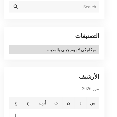
التصنيفات
التصنيفات
الأرشيف
مايو 2026
س
د
ن
ث
أرب
خ
ج
1