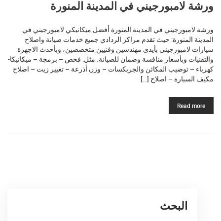
ورشة لامبورجيني في المدينة المنورة
ورشة لامبورجيني في المدينة المنورة أفضل ميكانيكي لامبورجيني في
المدينة المنورة: حيث تقدم مراكز الردادي جميع خدمات صيانة واصلاح
سيارات لامبورجيني بأيدي مهندسين وفنيين متخصصين، وبأحدث الاجهزة
والتقنيات وبأسعار منافسة وضمان للصيانة. مثل: فحص – برمجة – ميكانيكا-
كهرباء – توضيب المكائن والجربكسات – وزن أذرعة – تغيير زيت – اصلاح
مكيف السيارة – اصلاح […]
Read more
البحث