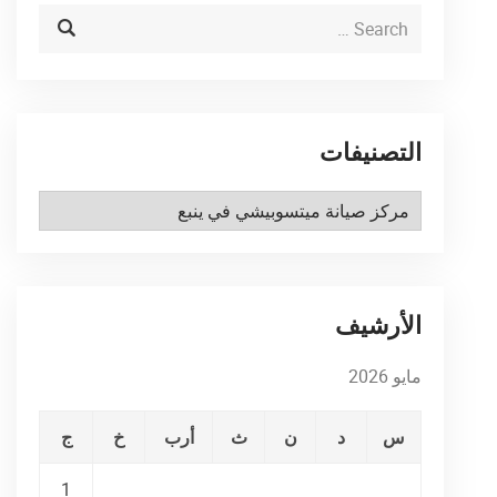
التصنيفات
التصنيفات
الأرشيف
مايو 2026
س
د
ن
ث
أرب
خ
ج
1