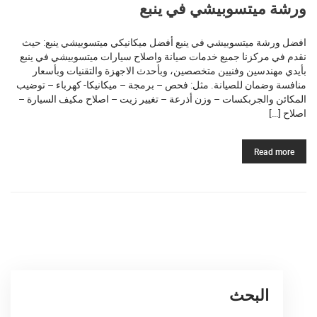
ورشة ميتسوبيشي في ينبع
افضل ورشة ميتسوبيشي في ينبع أفضل ميكانيكي ميتسوبيشي ينبع: حيث
نقدم في مركزنا جميع خدمات صيانة واصلاح سيارات ميتسوبيشي في ينبع
بأيدي مهندسين وفنيين متخصصين، وبأحدث الاجهزة والتقنيات وبأسعار
منافسة وضمان للصيانة. مثل: فحص – برمجة – ميكانيكا- كهرباء – توضيب
المكائن والجربكسات – وزن أذرعة – تغيير زيت – اصلاح مكيف السيارة –
اصلاح […]
Read more
البحث