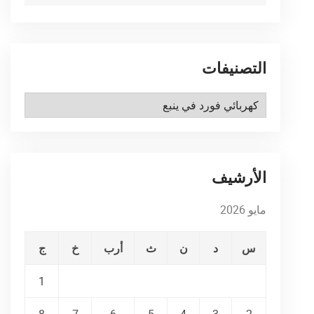
التصنيفات
التصنيفات
الأرشيف
مايو 2026
س
د
ن
ث
أرب
خ
ج
1
8
7
6
5
4
3
2