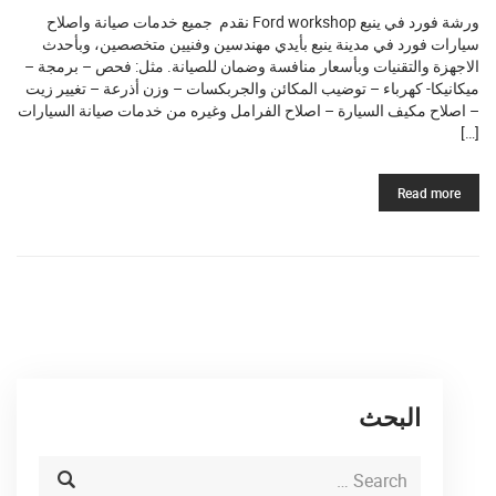
ورشة فورد في ينبع Ford workshop نقدم جميع خدمات صيانة واصلاح
سيارات فورد في مدينة ينبع بأيدي مهندسين وفنيين متخصصين، وبأحدث
الاجهزة والتقنيات وبأسعار منافسة وضمان للصيانة. مثل: فحص – برمجة –
ميكانيكا- كهرباء – توضيب المكائن والجربكسات – وزن أذرعة – تغيير زيت
– اصلاح مكيف السيارة – اصلاح الفرامل وغيره من خدمات صيانة السيارات
[…]
Read more
البحث