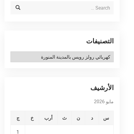
التصنيفات
التصنيفات
الأرشيف
مايو 2026
س
د
ن
ث
أرب
خ
ج
1