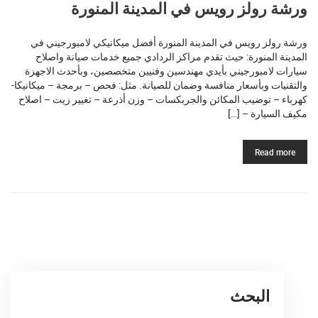
ورشة رولز رويس في المدينة المنورة
ورشة رولز رويس في المدينة المنورة أفضل ميكانيكي لامبورجيني في
المدينة المنورة: حيث تقدم مراكز الردادي جميع خدمات صيانة واصلاح
سيارات لامبورجيني بأيدي مهندسين وفنيين متخصصين، وبأحدث الاجهزة
والتقنيات وبأسعار منافسة وضمان للصيانة. مثل: فحص – برمجة – ميكانيكا-
كهرباء – توضيب المكائن والجربكسات – وزن أذرعة – تغيير زيت – اصلاح
مكيف السيارة – […]
Read more
البحث