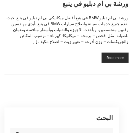
ورشة بي ام دبليو في ينبع
ورشة بي ام دبليو BMW في ينبع أفضل ميكانيكي بي ام دبليو في ينبع: حيث
نقدم جميع خدمات صيانة واصلاح سيارات BMW في ينبع بأيدي مهندسين
وفنيين متخصصين، وبأحدث الاجهزة والتقنيات وبأسعار منافسة وضمان
للصيانة. مثل: فحص – برمجة – ميكانيكا- كهرباء – توضيب المكائن
والجربكسات – وزن أذرعة – تغيير زيت – اصلاح مكيف […]
Read more
البحث