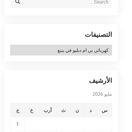
التصنيفات
التصنيفات
الأرشيف
مايو 2026
س
د
ن
ث
أرب
خ
ج
1