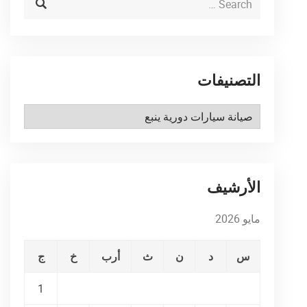
التصنيفات
التصنيفات
الأرشيف
مايو 2026
س
د
ن
ث
أرب
خ
ج
1