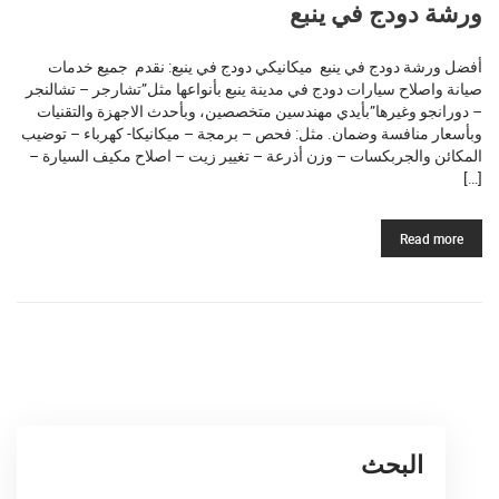
ورشة دودج في ينبع
أفضل ورشة دودج في ينبع ميكانيكي دودج في ينبع: نقدم جميع خدمات
صيانة واصلاح سيارات دودج في مدينة ينبع بأنواعها مثل”تشارجر – تشالنجر
– دورانجو وغيرها”بأيدي مهندسين متخصصين، وبأحدث الاجهزة والتقنيات
وبأسعار منافسة وضمان. مثل: فحص – برمجة – ميكانيكا- كهرباء – توضيب
المكائن والجربكسات – وزن أذرعة – تغيير زيت – اصلاح مكيف السيارة –
[…]
Read more
البحث