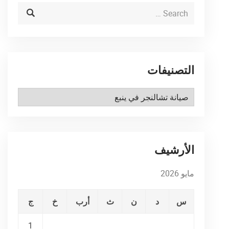
التصنيفات
التصنيفات
الأرشيف
مايو 2026
س
د
ن
ث
أرب
خ
ج
1