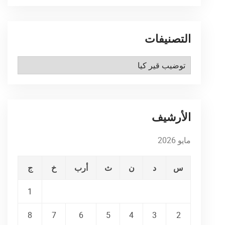
التصنيفات
التصنيفات
الأرشيف
مايو 2026
س
د
ن
ث
أرب
خ
ج
1
8
7
6
5
4
3
2