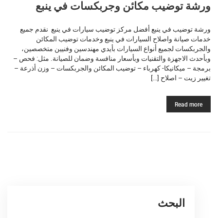
ورشة توضيب مكائن وجربكسات في ينبع
ورشة توضيب في ينبع أفضل مركز توضيب سيارات في ينبع نقدم جميع
خدمات صيانة واصلاح السيارات في ينبع وخدمات توضيب المكائن
والجربكسات لجميع أنواع السيارات بأيدي مهندسين وفنيين متخصصين،
وبأحدث الاجهزة والتقنيات وبأسعار منافسة وضمان للصيانة. مثل: فحص –
برمجة – ميكانيكا- كهرباء – توضيب المكائن والجربكسات – وزن أذرعة –
تغيير زيت – اصلاح […]
Read more
البحث