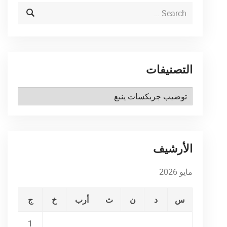
التصنيفات
التصنيفات
الأرشيف
مايو 2026
س
د
ن
ث
أرب
خ
ج
1