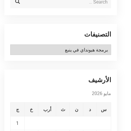
التصنيفات
التصنيفات
الأرشيف
مايو 2026
س
د
ن
ث
أرب
خ
ج
1