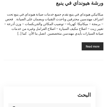
ورشة هيونداي في ينبع
ميكانيكي هيونداي في ينبع نقدم جميع خدمات صيانة هيونداي في ينبع تحت
اشراف مهندسين محترفين وباحدث التقنيات وبضمان على الصيانة. فحص
– برمجة – ميكانيكا- كهرباء – توضيب المكائن والجربكسات – وزن أذرعة –
تغيير زيت – اصلاح مكيف السيارة – اصلاح الفرامل وغيره من خدمات
صيانة السيارات بأيدي مهندسن متخصصين. اتصل بنا الأن: كما […]
Read more
البحث