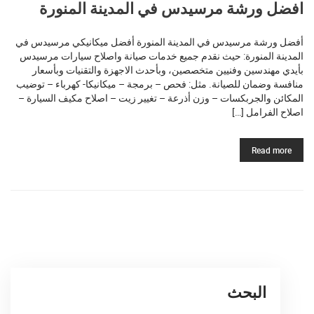
افضل ورشة مرسيدس في المدينة المنورة
أفضل ورشة مرسيدس في المدينة المنورة أفضل ميكانيكي مرسيدس في
المدينة المنورة: حيث نقدم جميع خدمات صيانة واصلاح سيارات مرسيدس
بأيدي مهندسين وفنيين متخصصين، وبأحدث الاجهزة والتقنيات وبأسعار
منافسة وضمان للصيانة. مثل: فحص – برمجة – ميكانيكا- كهرباء – توضيب
المكائن والجربكسات – وزن أذرعة – تغيير زيت – اصلاح مكيف السيارة –
اصلاح الفرامل […]
Read more
البحث