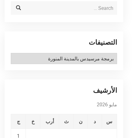
التصنيفات
التصنيفات
الأرشيف
مايو 2026
س
د
ن
ث
أرب
خ
ج
1