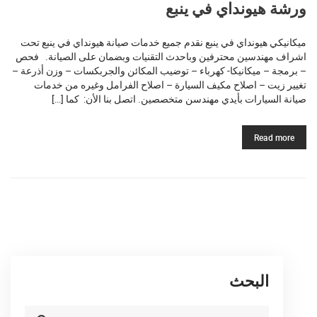
ورشة هيونداي في ينبع
ميكانيكي هيونداي في ينبع نقدم جميع خدمات صيانة هيونداي في ينبع تحت
اشراف مهندسين محترفين وباحدث التقنيات وبضمان على الصيانة. فحص
– برمجة – ميكانيكا- كهرباء – توضيب المكائن والجربكسات – وزن أذرعة –
تغيير زيت – اصلاح مكيف السيارة – اصلاح الفرامل وغيره من خدمات
صيانة السيارات بأيدي مهندسن متخصصين. اتصل بنا الأن: كما […]
Read more
البحث