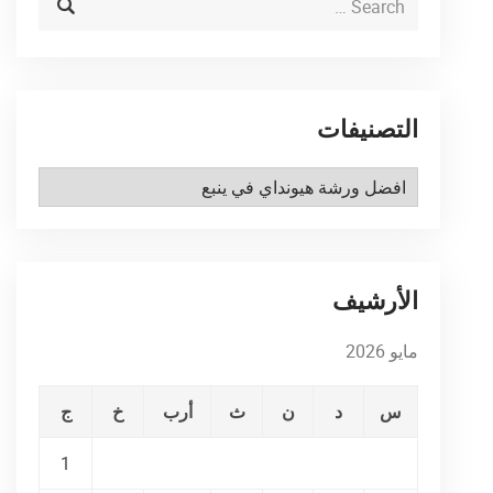
التصنيفات
التصنيفات
الأرشيف
مايو 2026
س
د
ن
ث
أرب
خ
ج
1