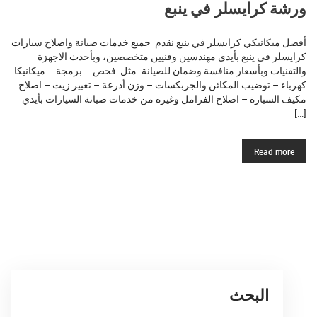
ورشة كرايسلر في ينبع
أفضل ميكانيكي كرايسلر في ينبع نقدم جميع خدمات صيانة واصلاح سيارات
كرايسلر في ينبع بأيدي مهندسين وفنيين متخصصين، وبأحدث الاجهزة
والتقنيات وبأسعار منافسة وضمان للصيانة. مثل: فحص – برمجة – ميكانيكا-
كهرباء – توضيب المكائن والجربكسات – وزن أذرعة – تغيير زيت – اصلاح
مكيف السيارة – اصلاح الفرامل وغيره من خدمات صيانة السيارات بأيدي
[…]
Read more
البحث