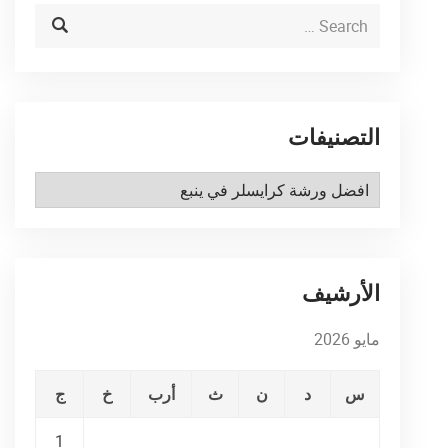
التصنيفات
التصنيفات
الأرشيف
مايو 2026
س
د
ن
ث
أرب
خ
ج
1