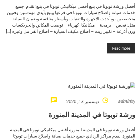
أفضل ورشة تويوتا في ينبع أفضل ميكانيكي تويوتا في ينبع: نقدم جميع
خدمات صيانة واصلاح سيارات تويوتا في فرعها بينبع بأيدي مهندسين وفنيين
متخصصين، وبأحدث الاجهزة والتقنيات وبأسعار منافسة وضمان للصيانة.
مثل: فحص – برمجة – ميكانيكا- كهرباء – توضيب المكائن والجربكسات –
وزن أذرعة – تغيير زيت – اصلاح مكيف السيارة – اصلاح الفرامل وغيره […]
Read more
admin
by
ديسمبر 13, 2020
ورشة تويوتا في المدينة المنورة
أفضل ورشة تويوتا في المدينة المنورة أفضل ميكانيكي تويوتا في المدينة
المنورة: نقدم مراكز الردادي جميع خدمات صيانة واصلاح سيارات تويوتا