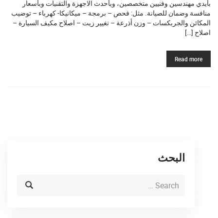
بأيدي مهندسين وفنيين متخصصين، وبأحدث الاجهزة والتقنيات وبأسعار
منافسة وضمان للصيانة. مثل: فحص – برمجة – ميكانيكا- كهرباء – توضيب
المكائن والجربكسات – وزن أذرعة – تغيير زيت – اصلاح مكيف السيارة –
اصلاح […]
Read more
البحث