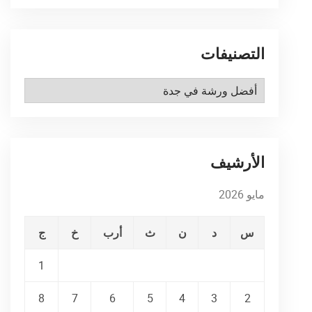
التصنيفات
التصنيفات
الأرشيف
مايو 2026
س
د
ن
ث
أرب
خ
ج
1
8
7
6
5
4
3
2