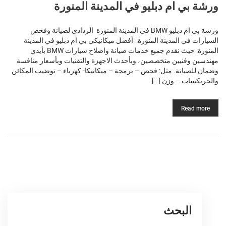
ورشة بي ام دبليو في المدينة المنورة
ورشة بي ام دبليو BMW في المدينة المنورة الردادي لصيانة وفحص
السيارات في المدينة المنورة: أفضل ميكانيكي بي ام دبليو في المدينة
المنورة: حيث نقدم جميع خدمات صيانة واصلاح سيارات BMW بأيدي
مهندسين وفنيين متخصصين، وبأحدث الاجهزة والتقنيات وبأسعار منافسة
وضمان للصيانة. مثل: فحص – برمجة – ميكانيكا- كهرباء – توضيب المكائن
والجربكسات – وزن […]
Read more
البحث