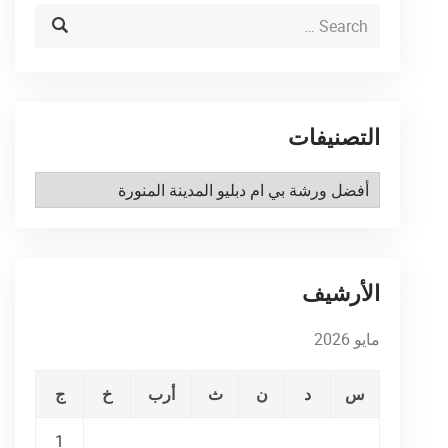
التصنيفات
التصنيفات
الأرشيف
مايو 2026
س
د
ن
ث
أرب
خ
ج
1