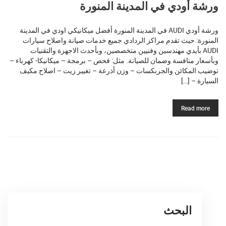
ورشة أودي في المدينة المنورة
ورشة أودي AUDI في المدينة المنورة أفضل ميكانيكي اودي في المدينة
المنورة: حيث تقدم مراكز الردادي جميع خدمات صيانة واصلاح سيارات
AUDI بأيدي مهندسين وفنيين متخصصين، وبأحدث الاجهزة والتقنيات
وبأسعار منافسة وضمان للصيانة. مثل: فحص – برمجة – ميكانيكا- كهرباء –
توضيب المكائن والجربكسات – وزن أذرعة – تغيير زيت – اصلاح مكيف
السيارة – […]
Read more
البحث