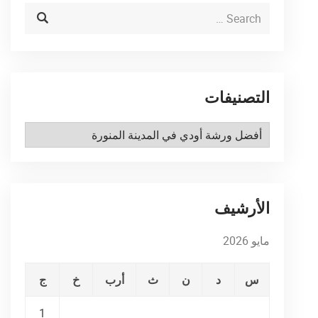
التصنيفات
التصنيفات
الأرشيف
مايو 2026
س
د
ن
ث
أرب
خ
ج
1