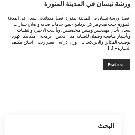
ورشة نيسان في المدينة المنورة
أفضل ورشة نيسان في المدينة المنورة أفضل ميكانيكي نيسان في المدينة
المنورة: حيث تقدم مراكز الردادي جميع خدمات صيانة واصلاح سيارات
نيسان بأيدي مهندسين وفنيين متخصصين، وبأحدث الاجهزة والتقنيات
وبأسعار منافسة وضمان للصيانة. مثل: فحص – برمجة – ميكانيكا- كهرباء –
توضيب المكائن والجربكسات – وزن أذرعة – تغيير زيت – اصلاح مكيف
السيارة – […]
Read more
البحث