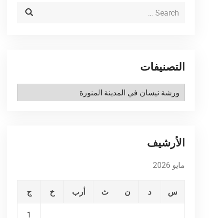
التصنيفات
التصنيفات
الأرشيف
مايو 2026
س
د
ن
ث
أرب
خ
ج
1