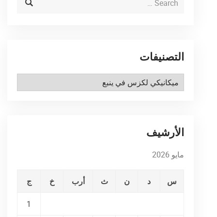
التصنيفات
التصنيفات
الأرشيف
مايو 2026
س
د
ن
ث
أرب
خ
ج
1