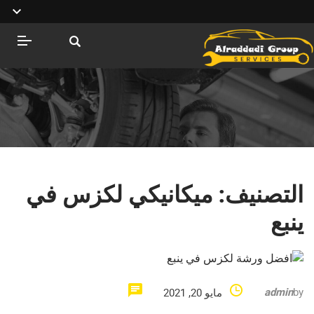
التصنيف:
ميكانيكي لكزس في
ينبع
admin
by
مايو 20, 2021