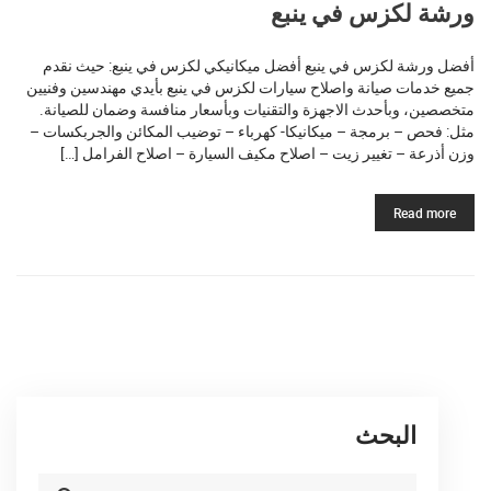
ورشة لكزس في ينبع
أفضل ورشة لكزس في ينبع أفضل ميكانيكي لكزس في ينبع: حيث نقدم
جميع خدمات صيانة واصلاح سيارات لكزس في ينبع بأيدي مهندسين وفنيين
متخصصين، وبأحدث الاجهزة والتقنيات وبأسعار منافسة وضمان للصيانة.
مثل: فحص – برمجة – ميكانيكا- كهرباء – توضيب المكائن والجربكسات –
وزن أذرعة – تغيير زيت – اصلاح مكيف السيارة – اصلاح الفرامل […]
Read more
البحث