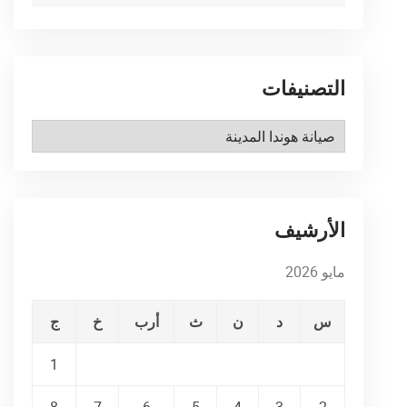
التصنيفات
التصنيفات
الأرشيف
مايو 2026
س
د
ن
ث
أرب
خ
ج
1
8
7
6
5
4
3
2