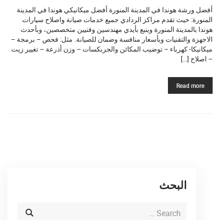
أفضل ورشة هوندا في المدينة المنورة أفضل ميكانيكي هوندا في المدينة
المنورة: حيث تقدم مراكز الردادي جميع خدمات صيانة واصلاح سيارات
هوندا بالمدينة المنورة وينبع بأيدي مهندسين وفنيين متخصصين، وبأحدث
الاجهزة والتقنيات وبأسعار منافسة وضمان للصيانة. مثل: فحص – برمجة –
ميكانيكا- كهرباء – توضيب المكائن والجربكسات – وزن أذرعة – تغيير زيت
– اصلاح […]
Read more
البحث