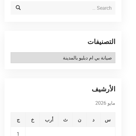
التصنيفات
التصنيفات
الأرشيف
مايو 2026
س
د
ن
ث
أرب
خ
ج
1