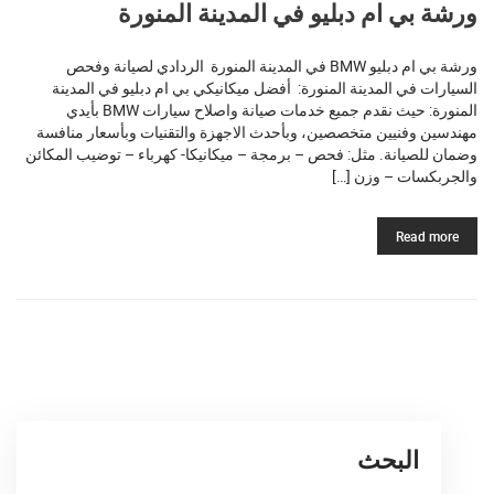
ورشة بي ام دبليو في المدينة المنورة
ورشة بي ام دبليو BMW في المدينة المنورة الردادي لصيانة وفحص
السيارات في المدينة المنورة: أفضل ميكانيكي بي ام دبليو في المدينة
المنورة: حيث نقدم جميع خدمات صيانة واصلاح سيارات BMW بأيدي
مهندسين وفنيين متخصصين، وبأحدث الاجهزة والتقنيات وبأسعار منافسة
وضمان للصيانة. مثل: فحص – برمجة – ميكانيكا- كهرباء – توضيب المكائن
والجربكسات – وزن […]
Read more
البحث