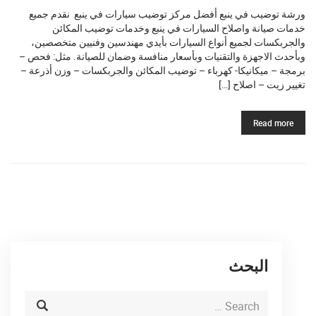
ورشة توضيب في ينبع أفضل مركز توضيب سيارات في ينبع نقدم جميع
خدمات صيانة واصلاح السيارات في ينبع وخدمات توضيب المكائن
والجربكسات لجميع أنواع السيارات بأيدي مهندسين وفنيين متخصصين،
وبأحدث الاجهزة والتقنيات وبأسعار منافسة وضمان للصيانة. مثل: فحص –
برمجة – ميكانيكا- كهرباء – توضيب المكائن والجربكسات – وزن أذرعة –
تغيير زيت – اصلاح […]
Read more
البحث