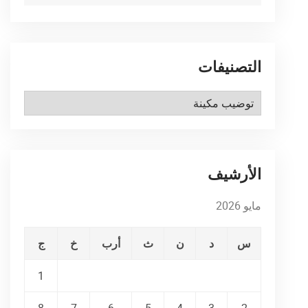
التصنيفات
التصنيفات
الأرشيف
مايو 2026
س
د
ن
ث
أرب
خ
ج
1
8
7
6
5
4
3
2