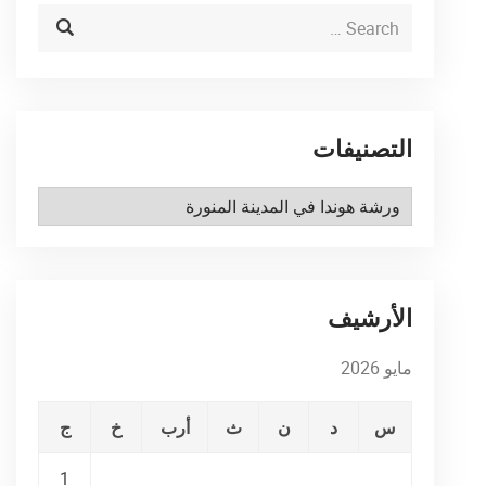
التصنيفات
التصنيفات
الأرشيف
مايو 2026
س
د
ن
ث
أرب
خ
ج
1