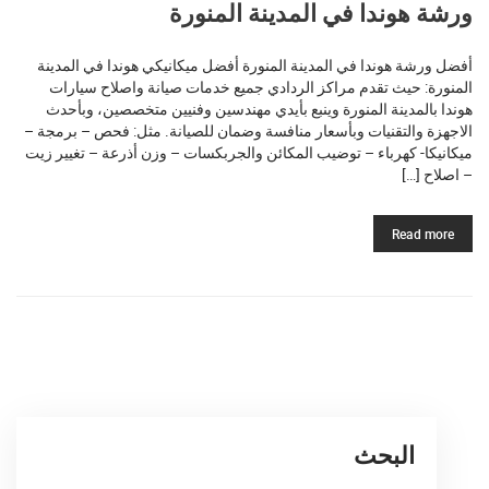
ورشة هوندا في المدينة المنورة
أفضل ورشة هوندا في المدينة المنورة أفضل ميكانيكي هوندا في المدينة
المنورة: حيث تقدم مراكز الردادي جميع خدمات صيانة واصلاح سيارات
هوندا بالمدينة المنورة وينبع بأيدي مهندسين وفنيين متخصصين، وبأحدث
الاجهزة والتقنيات وبأسعار منافسة وضمان للصيانة. مثل: فحص – برمجة –
ميكانيكا- كهرباء – توضيب المكائن والجربكسات – وزن أذرعة – تغيير زيت
– اصلاح […]
Read more
البحث