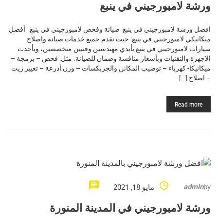
ورشة لامبورجيني في ينبع
افضل ورشة لامبورجيني في ينبع صيانة وفحص لامبورجيني في ينبع: أفضل
ميكانيكي لامبورجيني في ينبع: حيث نقدم جميع خدمات صيانة واصلاح
سيارات لامبورجيني في ينبع بأيدي مهندسين وفنيين متخصصين، وبأحدث
الاجهزة والتقنيات وبأسعار منافسة وضمان للصيانة. مثل: فحص – برمجة –
ميكانيكا- كهرباء – توضيب المكائن والجربكسات – وزن أذرعة – تغيير زيت
– اصلاح […]
Read more
admin
by
مايو 18, 2021
ورشة لامبورجيني في المدينة المنورة