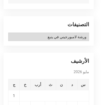
التصنيفات
التصنيفات
الأرشيف
مايو 2026
س
د
ن
ث
أرب
خ
ج
1