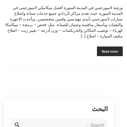
ورشة لامبورجيني في المدينة المنورة أفضل ميكانيكي لامبورجيني في
المدينة المنورة: حيث تقدم مراكز الردادي جميع خدمات صيانة واصلاح
سيارات لامبورجيني بأيدي مهندسين وفنيين متخصصين، وبأحدث الاجهزة
والتقنيات وبأسعار منافسة وضمان للصيانة. مثل: فحص – برمجة – ميكانيكا-
كهرباء – توضيب المكائن والجربكسات – وزن أذرعة – تغيير زيت – اصلاح
مكيف السيارة – اصلاح […]
Read more
البحث