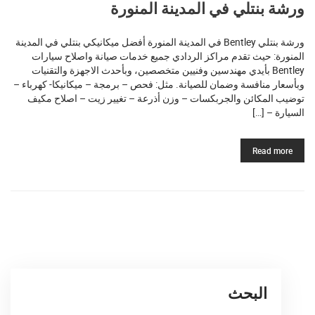
ورشة بنتلي في المدينة المنورة
ورشة بنتلي Bentley في المدينة المنورة أفضل ميكانيكي بنتلي في المدينة
المنورة: حيث تقدم مراكز الردادي جميع خدمات صيانة واصلاح سيارات
Bentley بأيدي مهندسين وفنيين متخصصين، وبأحدث الاجهزة والتقنيات
وبأسعار منافسة وضمان للصيانة. مثل: فحص – برمجة – ميكانيكا- كهرباء –
توضيب المكائن والجربكسات – وزن أذرعة – تغيير زيت – اصلاح مكيف
السيارة – […]
Read more
البحث