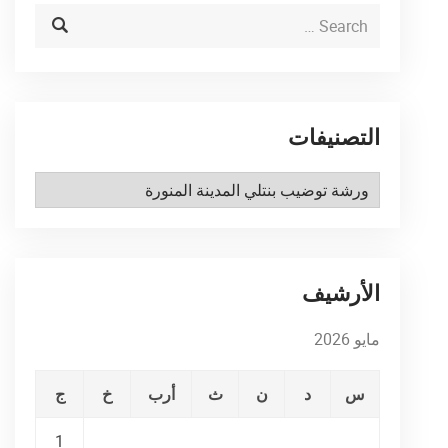
التصنيفات
التصنيفات
الأرشيف
مايو 2026
س
د
ن
ث
أرب
خ
ج
1