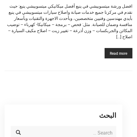
افضل ورشة ميتسوبيشي في ينبع أفضل ميكانيكي ميتسوبيشي ينبع: حيث
نقدم في مركزنا جميع خدمات صيانة واصلاح سيارات ميتسوبيشي في ينبع
بأيدي مهندسين وفنيين متخصصين، وبأحدث الاجهزة والتقنيات وبأسعار
منافسة وضمان للصيانة. مثل: فحص – برمجة – ميكانيكا- كهرباء – توضيب
المكائن والجربكسات – وزن أذرعة – تغيير زيت – اصلاح مكيف السيارة –
اصلاح […]
Read more
البحث