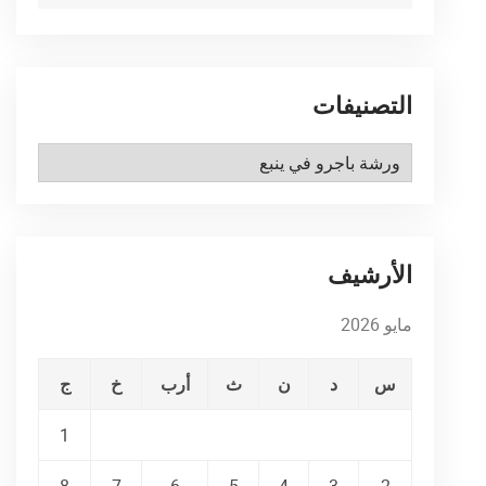
التصنيفات
التصنيفات
الأرشيف
مايو 2026
س
د
ن
ث
أرب
خ
ج
1
8
7
6
5
4
3
2