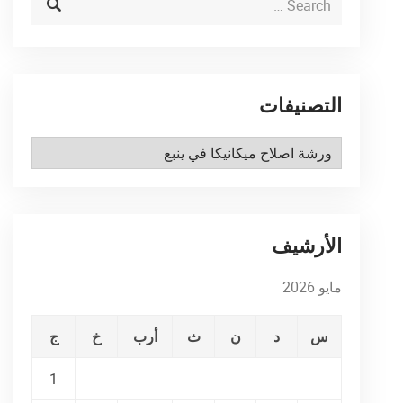
التصنيفات
التصنيفات
الأرشيف
مايو 2026
س
د
ن
ث
أرب
خ
ج
1