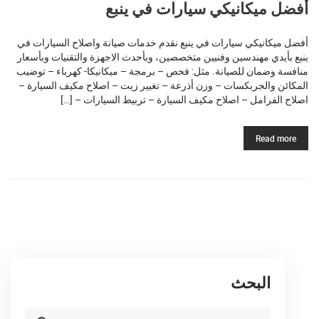
أفضل ميكانيكي سيارات في ينبع
أفضل ميكانيكي سيارات في ينبع نقدم خدمات صيانة واصلاح السيارات في
ينبع بأيدي مهندسين وفنيين متخصصين، وبأحدث الاجهزة والتقنيات وبأسعار
منافسة وضمان للصيانة. مثل: فحص – برمجة – ميكانيكا- كهرباء – توضيب
المكائن والجربكسات – وزن أذرعة – تغيير زيت – اصلاح مكيف السيارة –
اصلاح الفرامل – اصلاح مكيف السيارة – تربيط السيارات – […]
Read more
البحث