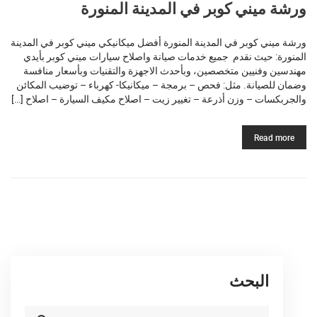
ورشة ميني كوبر في المدينة المنورة
ورشة ميني كوبر في المدينة المنورة أفضل ميكانيكي ميني كوبر في المدينة
المنورة: حيث نقدم جميع خدمات صيانة واصلاح سيارات ميني كوبر بأيدي
مهندسين وفنيين متخصصين، وبأحدث الاجهزة والتقنيات وبأسعار منافسة
وضمان للصيانة. مثل: فحص – برمجة – ميكانيكا- كهرباء – توضيب المكائن
والجربكسات – وزن أذرعة – تغيير زيت – اصلاح مكيف السيارة – اصلاح […]
Read more
البحث