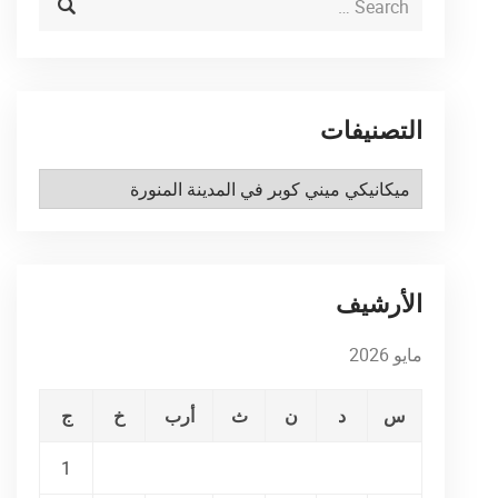
التصنيفات
التصنيفات
الأرشيف
مايو 2026
س
د
ن
ث
أرب
خ
ج
1