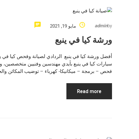
admin
by
مايو 19, 2021
ورشة كيا في ينبع
أفضل ورشة كيا في ينبع الردادي لصيانة وفحص كيا في ينب
سيارات كيا في ينبع بأيدي مهندسين وفنيين متخصصين، وب
فحص – برمجة – ميكانيكا- كهرباء – توضيب المكائن وال
Read more