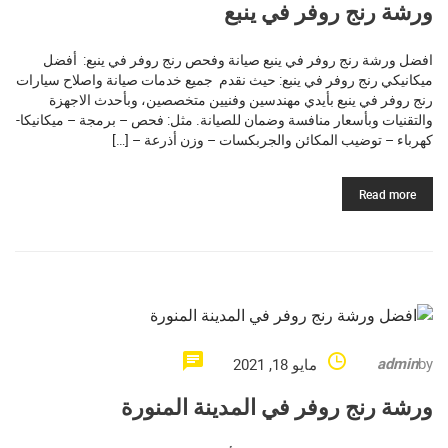
ورشة رنج روفر في ينبع
افضل ورشة رنج روفر في ينبع صيانة وفحص رنج روفر في ينبع: أفضل
ميكانيكي رنج روفر في ينبع: حيث نقدم جميع خدمات صيانة واصلاح سيارات
رنج روفر في ينبع بأيدي مهندسين وفنيين متخصصين، وبأحدث الاجهزة
والتقنيات وبأسعار منافسة وضمان للصيانة. مثل: فحص – برمجة – ميكانيكا-
كهرباء – توضيب المكائن والجربكسات – وزن أذرعة – […]
Read more
admin
by
مايو 18, 2021
ورشة رنج روفر في المدينة المنورة