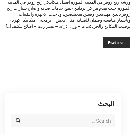
ورشة رنج روفر في المدينة المنورة أفضل ميكانيكي رنج روفر في المدينة
المنورة: حيث تقدم مراكز الردادي جميع خدمات صيانة واصلاح سيارات رنج
روفر بأيدي مهندسين وفنيين متخصصين، وبأحدث الاجهزة والتقنيات
وبأسعار منافسة وضمان للصيانة. مثل: فحص – برمجة – ميكانيكا- كهرباء –
توضيب المكائن والجربكسات – وزن أذرعة – تغيير زيت – اصلاح مكيف […]
Read more
البحث