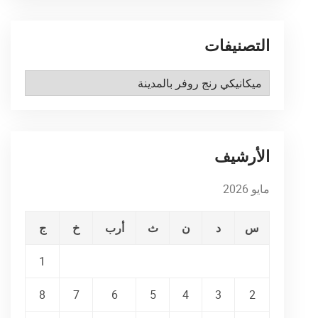
التصنيفات
التصنيفات
الأرشيف
مايو 2026
س
د
ن
ث
أرب
خ
ج
1
8
7
6
5
4
3
2