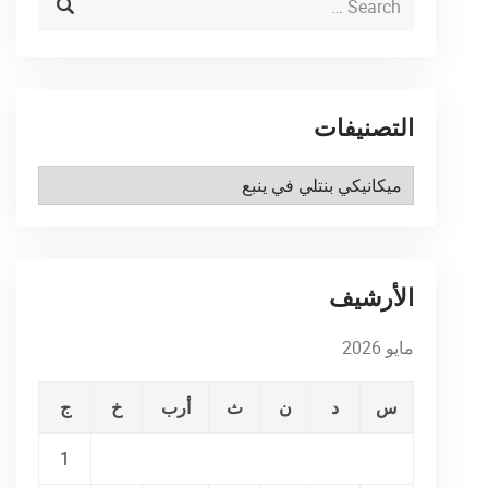
التصنيفات
التصنيفات
الأرشيف
مايو 2026
س
د
ن
ث
أرب
خ
ج
1