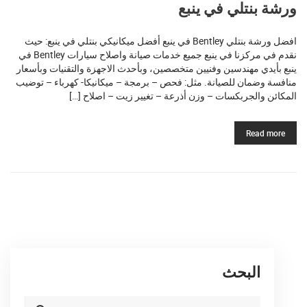
ورشة بنتلي في ينبع
افضل ورشة بنتلي Bentley في ينبع أفضل ميكانيكي بنتلي في ينبع: حيث
نقدم في مركزنا في ينبع جميع خدمات صيانة واصلاح سيارات Bentley في
ينبع بأيدي مهندسين وفنيين متخصصين، وبأحدث الاجهزة والتقنيات وبأسعار
منافسة وضمان للصيانة. مثل: فحص – برمجة – ميكانيكا- كهرباء – توضيب
المكائن والجربكسات – وزن أذرعة – تغيير زيت – اصلاح […]
Read more
البحث