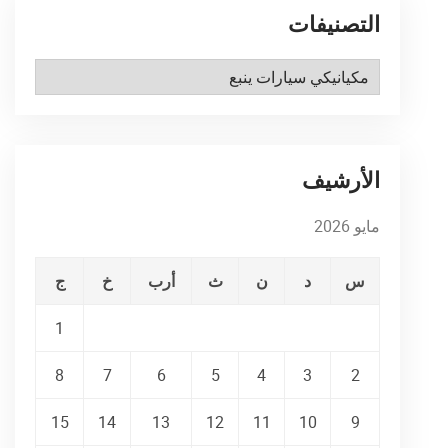
التصنيفات
التصنيفات
الأرشيف
مايو 2026
س
د
ن
ث
أرب
خ
ج
1
8
7
6
5
4
3
2
15
14
13
12
11
10
9