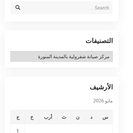
التصنيفات
التصنيفات
الأرشيف
مايو 2026
س
د
ن
ث
أرب
خ
ج
1