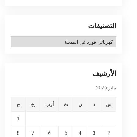
التصنيفات
التصنيفات
الأرشيف
مايو 2026
س
د
ن
ث
أرب
خ
ج
1
8
7
6
5
4
3
2