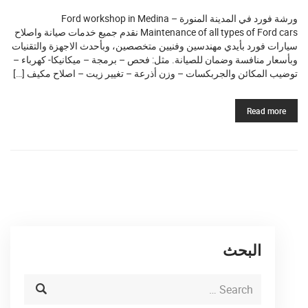
ورشة فورد في المدينة المنورة Ford workshop in Medina –
Maintenance of all types of Ford cars نقدم جميع خدمات صيانة واصلاح
سيارات فورد بأيدي مهندسين وفنيين متخصصين، وبأحدث الاجهزة والتقنيات
وبأسعار منافسة وضمان للصيانة. مثل: فحص – برمجة – ميكانيكا- كهرباء –
توضيب المكائن والجربكسات – وزن أذرعة – تغيير زيت – اصلاح مكيف […]
Read more
البحث