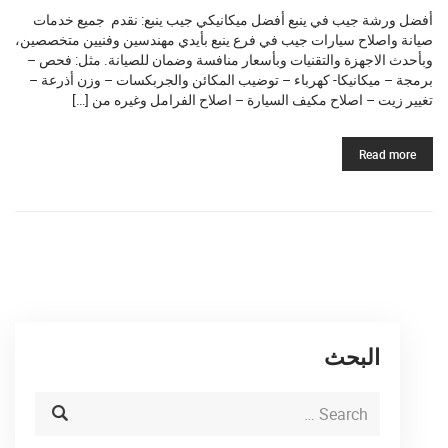
أفضل ورشة جيب في ينبع أفضل ميكانيكي جيب ينبع: نقدم جميع خدمات
صيانة واصلاح سيارات جيب في فرع ينبع بأيدي مهندسين وفنيين متخصصين،
وبأحدث الاجهزة والتقنيات وبأسعار منافسة وضمان للصيانة. مثل: فحص –
برمجة – ميكانيكا- كهرباء – توضيب المكائن والجربكسات – وزن أذرعة –
تغيير زيت – اصلاح مكيف السيارة – اصلاح الفرامل وغيره من […]
Read more
البحث