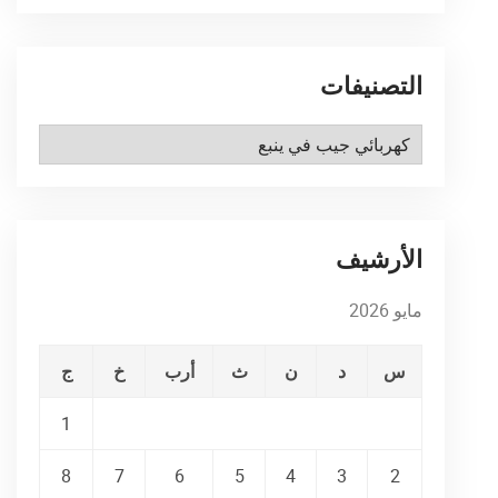
التصنيفات
التصنيفات
الأرشيف
مايو 2026
س
د
ن
ث
أرب
خ
ج
1
8
7
6
5
4
3
2